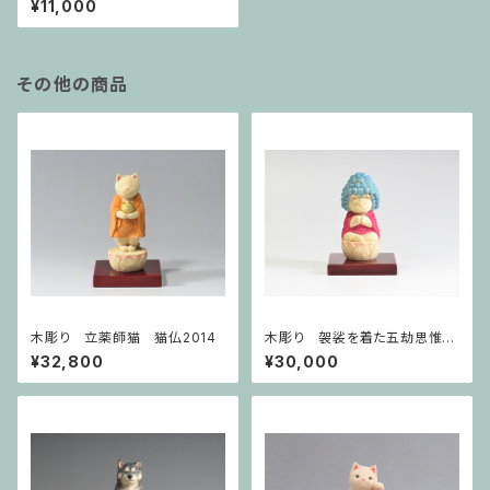
¥11,000
その他の商品
木彫り 立薬師猫 猫仏2014
木彫り 袈裟を着た五劫思惟阿
弥陀猫仏 猫仏1905
¥32,800
¥30,000