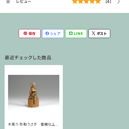
レビュー
(4)
保存
シェア
LINE
ポスト
最近チェックした商品
木彫り 弥勒うさぎ 蜜蝋仕上
げ 猫仏2408