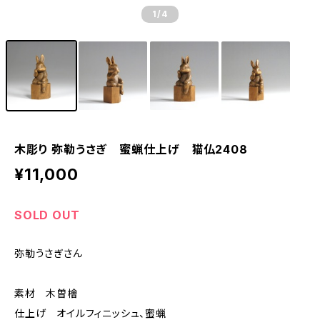
1
/4
木彫り 弥勒うさぎ 蜜蝋仕上げ 猫仏2408
¥11,000
SOLD OUT
弥勒うさぎさん
素材 木曽檜
仕上げ オイルフィニッシュ、蜜蝋