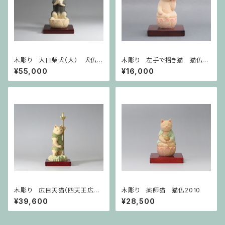
木彫り 大日柴犬（大） 犬仏2
木彫り 左手で招き猫 猫仏20
501
04
¥55,000
¥16,000
木彫り 広目天猫（四天王広目
木彫り 薬師猫 猫仏2010
天）猫仏2403
¥39,600
¥28,500