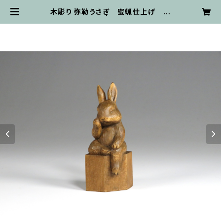
木彫り 弥勒うさぎ 蜜蝋仕上げ 猫
仏2408 | 仏屋さかい