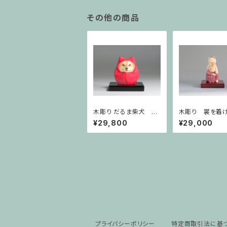
その他の商品
木彫り だるま柴犬 犬
木彫り 裳を着
仏2411
勒猫 猫仏1929
¥29,800
¥29,000
プライバシーポリシー
特定商取引法に基