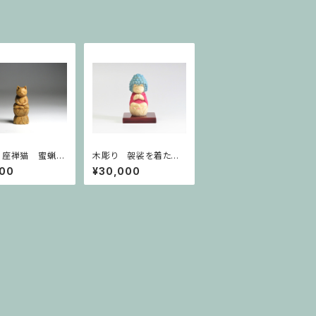
 座禅猫 蜜蝋仕
木彫り 袈裟を着た五
猫仏1715
劫思惟阿弥陀猫仏 猫
300
¥30,000
仏1905