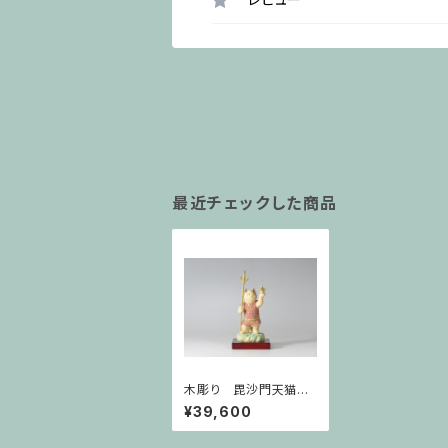
最近チェックした商品
木彫り 毘沙門天猫
（四天王多聞天） 猫仏
¥39,600
2202