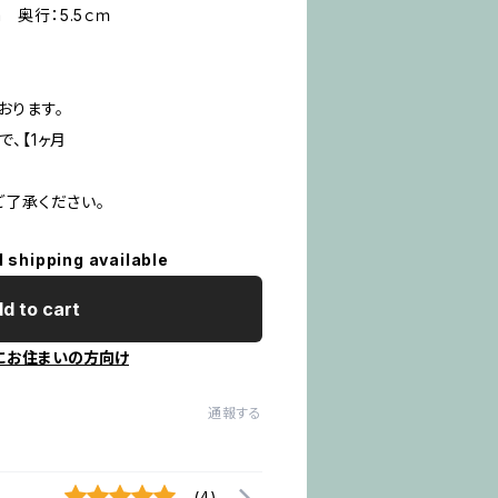
m 奥行：5.5ｃｍ
おります。
、【1ヶ月
ご了承ください。
l shipping available
d to cart
にお住まいの方向け
通報する
(4)