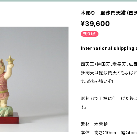
木彫り 毘沙門天猫（四天
¥39,600
残り1点
International shipping 
四天王（持国天、増長天、広目
多聞天は毘沙門天ともよば
す。めちゃ強いぞ！
彫刻刀で丁寧に仕上げた後、
す。
素材 木曽檜
本体 高さ：10cm 幅：4cm