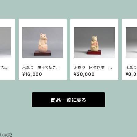
けた弥
木彫り 左手で招き
木彫り 阿弥陀猫 猫
木彫り
猫 猫仏2004
仏2404
上げ 
¥16,000
¥28,000
¥8,
商品一覧に戻る
づく表記